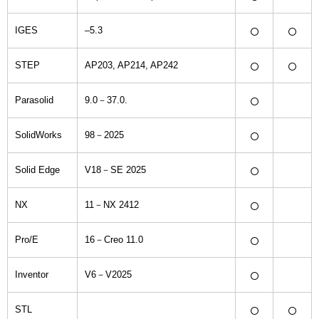
○
○
IGES
–5.3
○
○
STEP
AP203, AP214, AP242
○
Parasolid
9.0－37.0.
○
SolidWorks
98－2025
○
Solid Edge
V18－SE 2025
○
NX
11－NX 2412
○
Pro/E
16－Creo 11.0
○
Inventor
V6－V2025
○
○
STL