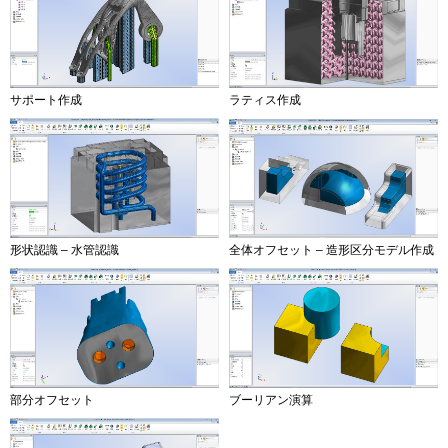
サポート作成
ラティス作成
形状認識 – 水管認識
全体オフセット – 造形区分モデル作成
部分オフセット
ブーリアン演算