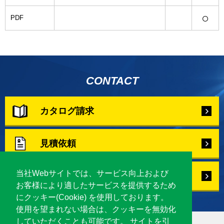
○
PDF
CONTACT
カタログ請求
見積依頼
当社Webサイトでは、サービス向上および
お問合せ
お客様により適したサービスを提供するため
にクッキー(Cookie) を使用しております。
使用を望まれない場合は、クッキーを無効化
していただくことも可能です。 サイトを引