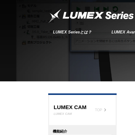
LUMEX Seriesとは？
LUMEX Avan
LUMEX
Series
とは？
WHAT’S LUMEX Series?
TOP
加工
LUMEX CAM
TOP
LUMEX CAM
機能紹介