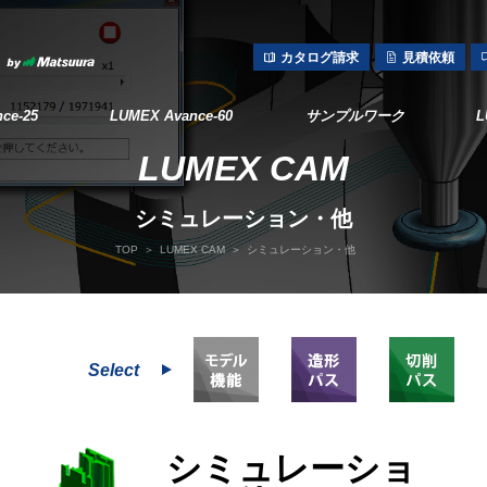
カタログ請求
見積依頼
ce-25
LUMEX Avance-60
サンプルワーク
LUMEX CAM
シミュレーション・他
TOP
LUMEX CAM
シミュレーション・他
技術
対応金属リスト
プロセス設計
Select
シミュレーショ