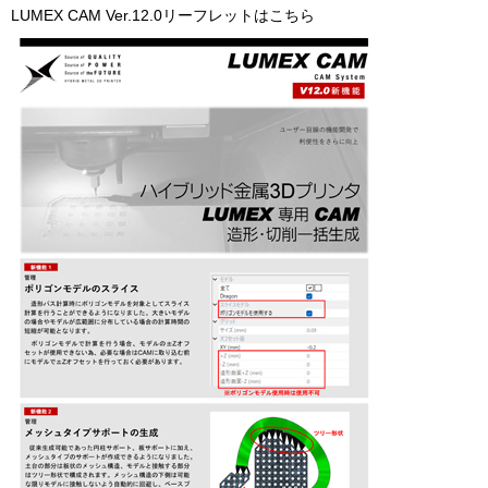
LUMEX CAM Ver.12.0リーフレットはこちら