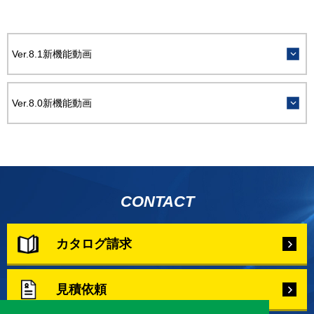
Ver.8.1新機能動画
Ver.8.0新機能動画
CONTACT
カタログ請求
見積依頼